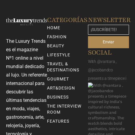
CATEGORÍAS
NEWSLETTER
HOME
FASHION
The Luxury Trends
Enviar
BEAUTY
es el magazine
SOCIAL
LIFESTYLE
Nº1 online a nivel
With @vantara ,
TRAVEL &
mundial dedicado
DESTINATIONS
@jacobandco
al lujo. Un referente
presents a timepiece i
GOURMET
internacional para
ART&DESIGN
descubrir las
BUSINESS
últimas tendencias
THE INTERVIEW
en moda, viajes,
ROOM
gastronomía, arte,
FEATURES
relojería, joyería,
tecnología y