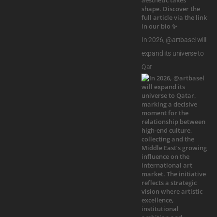
In 2026, @artbasel will
expand its universe to
Qat