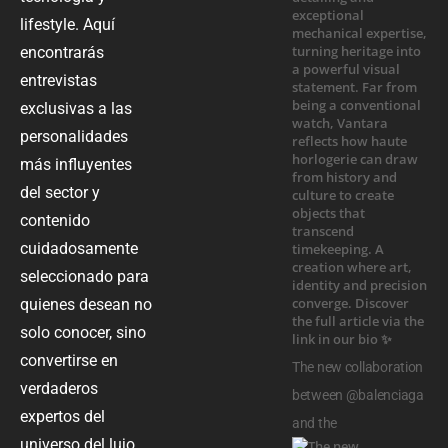
lifestyle. Aquí
encontrarás
entrevistas
exclusivas a las
personalidades
más influyentes
del sector y
contenido
cuidadosamente
seleccionado para
quienes desean no
solo conocer, sino
convertirse en
The new collaboration
verdaderos
between @balenciaga
expertos del
and the
universo del lujo.