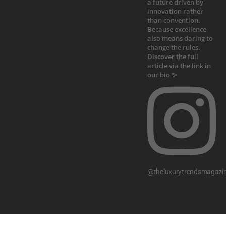
@theluxurytrendsmagazi