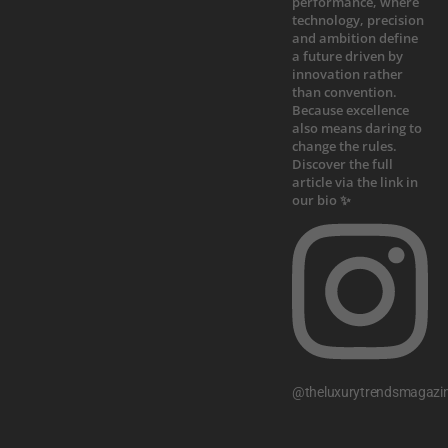
@theluxurytrendsmagazi