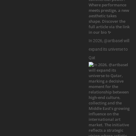
In 2026, @artbasel will
expand its universe to
Qat