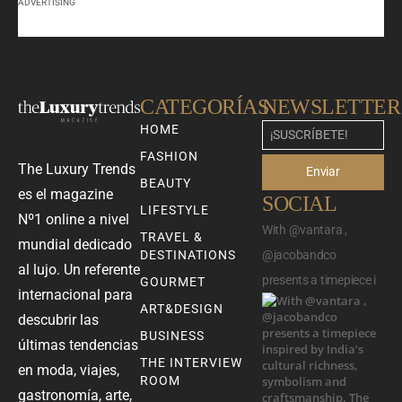
ADVERTISING
CATEGORÍAS
NEWSLETTER
HOME
FASHION
The Luxury Trends
Enviar
BEAUTY
es el magazine
SOCIAL
LIFESTYLE
Nº1 online a nivel
With @vantara ,
TRAVEL &
mundial dedicado
DESTINATIONS
@jacobandco
al lujo. Un referente
presents a timepiece i
GOURMET
internacional para
ART&DESIGN
descubrir las
BUSINESS
últimas tendencias
THE INTERVIEW
en moda, viajes,
ROOM
gastronomía, arte,