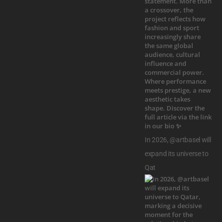
In 2026, @artbasel will
expand its universe to
Qat