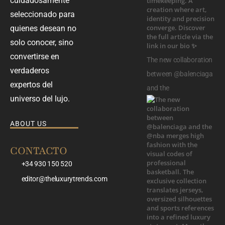
cuidadosamente
seleccionado para
quienes desean no
solo conocer, sino
convertirse en
The new collaboration
verdaderos
between @balenciaga
expertos del
and the
universo del lujo.
ABOUT US
CONTACTO
+34 930 150 520
editor@theluxurytrends.com