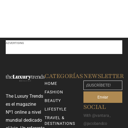
ADVERTISING
CATEGORÍAS
NEWSLETTER
HOME
FASHION
The Luxury Trends
Enviar
BEAUTY
es el magazine
SOCIAL
LIFESTYLE
Nº1 online a nivel
With @vantara ,
TRAVEL &
mundial dedicado
DESTINATIONS
@jacobandco