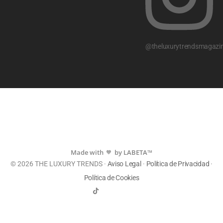
@theluxurytrendsmagazi
Made with
by LABETA™
💙
© 2026 THE LUXURY TRENDS ·
Aviso Legal
·
Política de Privacidad
·
Política de Cookies