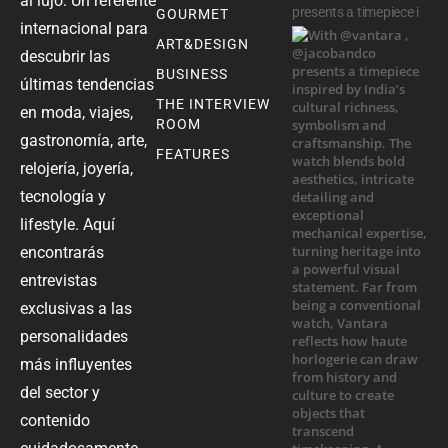
al lujo. Un referente
presents a timepiece i
GOURMET
internacional para
ART&DESIGN
descubrir las
BUSINESS
últimas tendencias
THE INTERVIEW
en moda, viajes,
ROOM
gastronomía, arte,
FEATURES
relojería, joyería,
tecnología y
lifestyle. Aquí
encontrarás
entrevistas
exclusivas a las
personalidades
más influyentes
del sector y
contenido