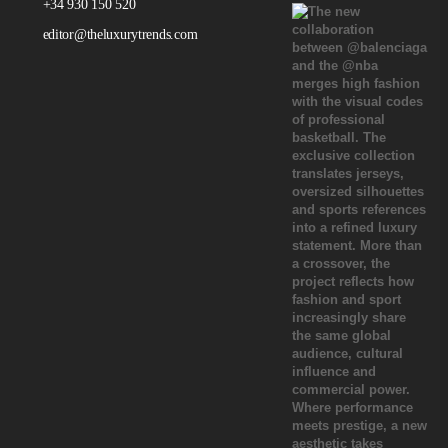
+34 930 150 520
editor@theluxurytrends.com