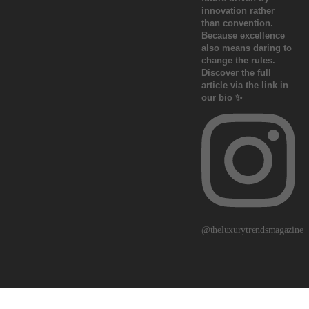
@theluxurytrendsmagazine