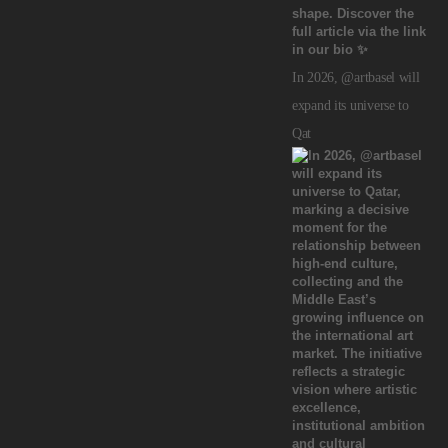
In 2026, @artbasel will
expand its universe to
Qat