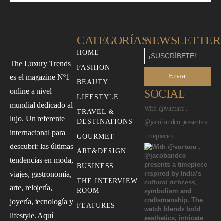
CATEGORÍAS
NEWSLETTER
HOME
The Luxury Trends
FASHION
Enviar
es el magazine Nº1
BEAUTY
online a nivel
SOCIAL
LIFESTYLE
mundial dedicado al
With @vantara ,
TRAVEL &
lujo. Un referente
DESTINATIONS
@jacobandco presents a
internacional para
timepiece i
GOURMET
descubrir las últimas
ART&DESIGN
tendencias en moda,
BUSINESS
viajes, gastronomía,
THE INTERVIEW
arte, relojería,
ROOM
joyería, tecnología y
FEATURES
lifestyle. Aquí