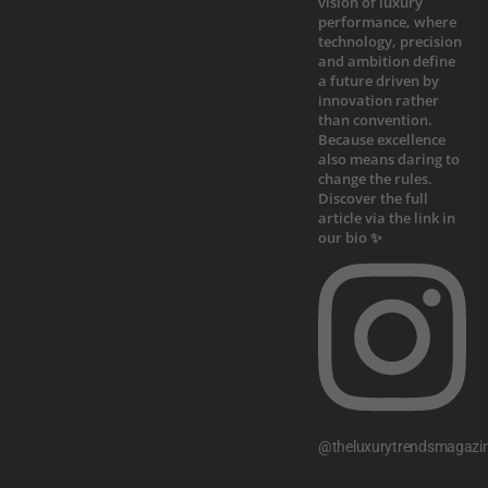
@theluxurytrendsmagazi