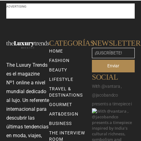
ADVERTISING
CATEGORÍAS
NEWSLETTER
HOME
FASHION
The Luxury Trends
Enviar
BEAUTY
es el magazine
SOCIAL
LIFESTYLE
Nº1 online a nivel
With @vantara ,
TRAVEL &
mundial dedicado
DESTINATIONS
@jacobandco
al lujo. Un referente
presents a timepiece i
GOURMET
internacional para
ART&DESIGN
descubrir las
BUSINESS
últimas tendencias
THE INTERVIEW
en moda, viajes,
ROOM