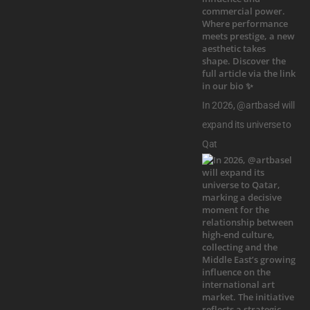
In 2026, @artbasel will
expand its universe to
Qat