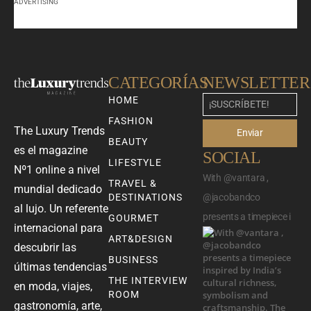
ADVERTISING
CATEGORÍAS
NEWSLETTER
HOME
FASHION
The Luxury Trends
Enviar
BEAUTY
es el magazine
SOCIAL
LIFESTYLE
Nº1 online a nivel
With @vantara ,
TRAVEL &
mundial dedicado
DESTINATIONS
@jacobandco
al lujo. Un referente
presents a timepiece i
GOURMET
internacional para
ART&DESIGN
descubrir las
BUSINESS
últimas tendencias
THE INTERVIEW
en moda, viajes,
ROOM
gastronomía, arte,