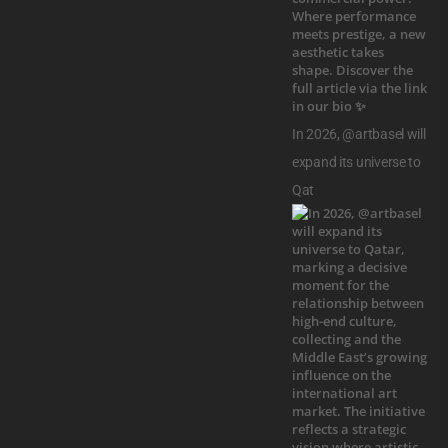
In 2026, @artbasel will
expand its universe to
Qat