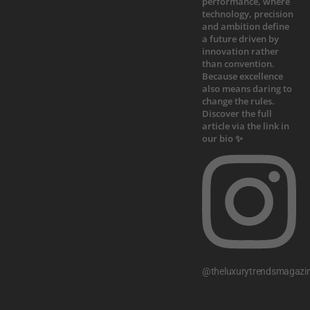
@theluxurytrendsmagazi