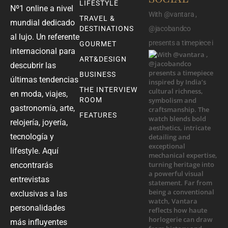
LIFESTYLE
Nº1 online a nivel
With @vantara ,
TRAVEL &
mundial dedicado
DESTINATIONS
@jacobandco
al lujo. Un referente
presents a timepiece i
GOURMET
internacional para
ART&DESIGN
descubrir las
BUSINESS
últimas tendencias
THE INTERVIEW
en moda, viajes,
ROOM
gastronomía, arte,
FEATURES
relojería, joyería,
tecnología y
lifestyle. Aquí
encontrarás
entrevistas
exclusivas a las
personalidades
más influyentes