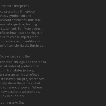
esents a timepiece i
 @balenciaga and the
ts universe to Qat