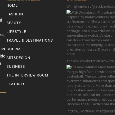
HOME
With @vantara , @jacobandco pr
FASHION
el
BEAUTY
l
LIFESTYLE
es,
TRAVEL & DESTINATIONS
las
GOURMET
ido
ART&DESIGN
The new collaboration between
n
BUSINESS
THE INTERVIEW ROOM
FEATURES
In 2026, @artbasel will expand i