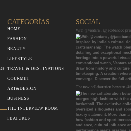
CATEGORÍAS
SOCIAL
HOME
With @vantara , @jacobandco prese
FASHION
BEAUTY
LIFESTYLE
des
TRAVEL & DESTINATIONS
GOURMET
The new collaboration between @b
ART&DESIGN
BUSINESS
THE INTERVIEW ROOM
FEATURES