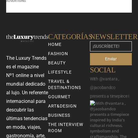
ADVERTISING
CATEGORÍAS
NEWSLETTER
HOME
FASHION
The Luxury Trends
Enviar
BEAUTY
es el magazine
SOCIAL
LIFESTYLE
Nº1 online a nivel
With @vantara ,
TRAVEL &
mundial dedicado
DESTINATIONS
@jacobandco
al lujo. Un referente
presents a timepiece i
GOURMET
internacional para
ART&DESIGN
descubrir las
BUSINESS
últimas tendencias
THE INTERVIEW
en moda, viajes,
ROOM
gastronomía, arte,