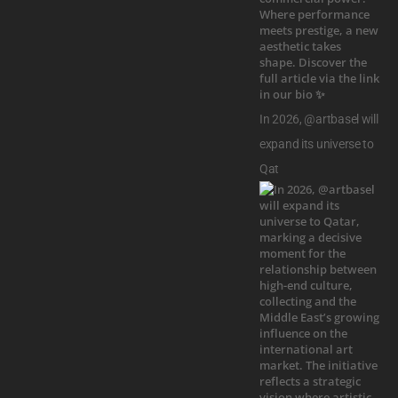
In 2026, @artbasel will
expand its universe to
Qat