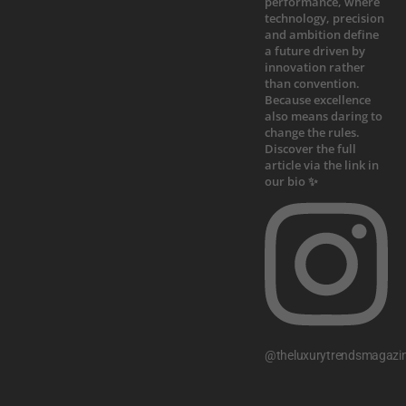
@theluxurytrendsmagazi