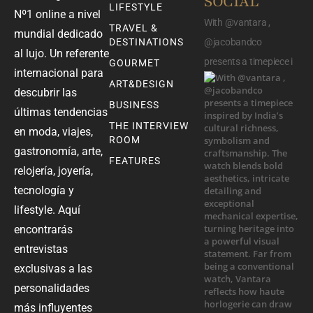
SOCIAL
LIFESTYLE
Nº1 online a nivel
With @vantara ,
TRAVEL &
mundial dedicado
DESTINATIONS
@jacobandco
al lujo. Un referente
presents a timepiece i
GOURMET
internacional para
ART&DESIGN
descubrir las
BUSINESS
últimas tendencias
THE INTERVIEW
en moda, viajes,
ROOM
gastronomía, arte,
FEATURES
relojería, joyería,
tecnología y
lifestyle. Aquí
encontrarás
entrevistas
exclusivas a las
personalidades
más influyentes