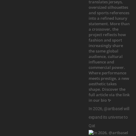
In 2026, @artbasel will
expand its universe to
Qat