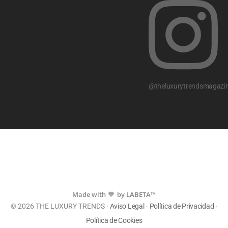
@theluxurytrendsmagazi
Made with
by LABETA™
💙
© 2026 THE LUXURY TRENDS ·
Aviso Legal
·
Política de Privacidad
·
Política de Cookies