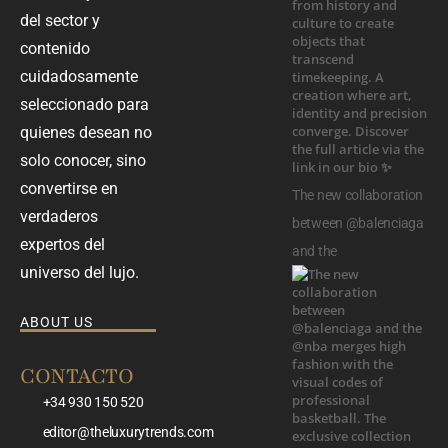
del sector y
contenido
cuidadosamente
seleccionado para
quienes desean no
solo conocer, sino
convertirse en
The new collaboration
verdaderos
between @balenciaga
expertos del
and the
universo del lujo.
ABOUT US
CONTACTO
+34 930 150 520
editor@theluxurytrends.com