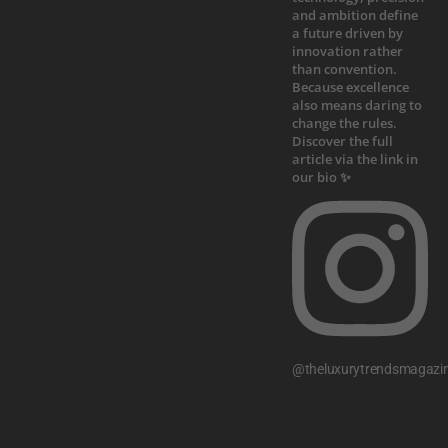
@theluxurytrendsmagazi