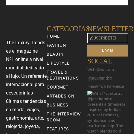
CATEGORÍAS
NEWSLETTER
HOME
The Luxury Trends
FASHION
Enviar
es el magazine
BEAUTY
Nº1 online a nivel
SOCIAL
LIFESTYLE
mundial dedicado
With @vantara ,
TRAVEL &
al lujo. Un referente
DESTINATIONS
@jacobandco
internacional para
presents a timepiece i
GOURMET
descubrir las
ART&DESIGN
últimas tendencias
BUSINESS
en moda, viajes,
THE INTERVIEW
gastronomía, arte,
ROOM
relojería, joyería,
FEATURES