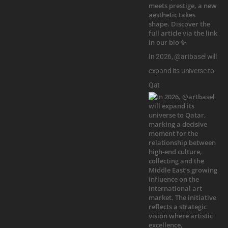
In 2026, @artbasel will
expand its universe to
Qat