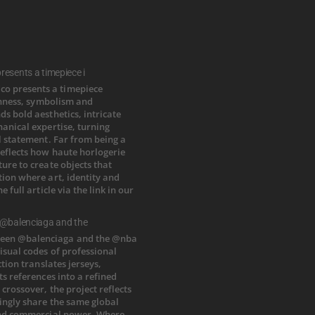
esents a timepiece i
 @balenciaga and the