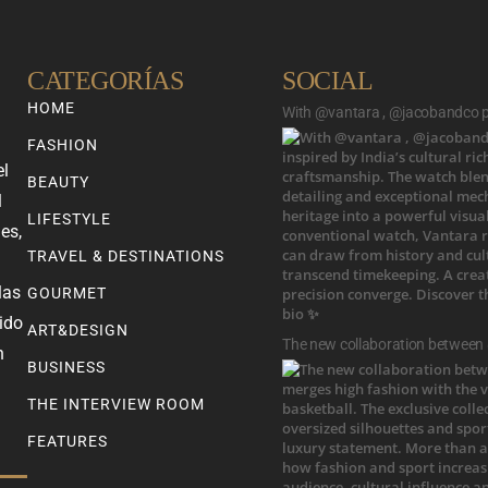
CATEGORÍAS
SOCIAL
HOME
With @vantara , @jacobandco pr
FASHION
el
BEAUTY
l
LIFESTYLE
es,
TRAVEL & DESTINATIONS
las
GOURMET
ido
ART&DESIGN
The new collaboration between
n
BUSINESS
THE INTERVIEW ROOM
FEATURES