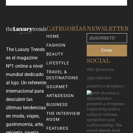
CATEGORÍAS
NEWSLETTER
HOME
FASHION
The Luxury Trends
Enviar
BEAUTY
es el magazine
SOCIAL
LIFESTYLE
Nº1 online a nivel
With @vantara ,
TRAVEL &
mundial dedicado
DESTINATIONS
@jacobandco
al lujo. Un referente
presents a timepiece i
GOURMET
internacional para
ART&DESIGN
descubrir las
BUSINESS
últimas tendencias
THE INTERVIEW
en moda, viajes,
ROOM
gastronomía, arte,
FEATURES
relojería, joyería,