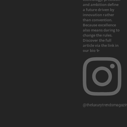
@theluxurytrendsmagazi