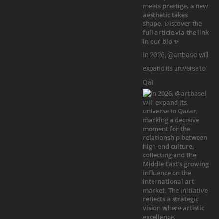
In 2026, @artbasel will
expand its universe to
Qat