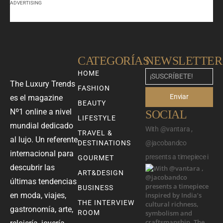
ADVERTISING
CATEGORÍAS
NEWSLETTER
HOME
The Luxury Trends
FASHION
Enviar
es el magazine
BEAUTY
Nº1 online a nivel
SOCIAL
LIFESTYLE
mundial dedicado
With @vantara ,
TRAVEL &
al lujo. Un referente
DESTINATIONS
@jacobandco
internacional para
presents a timepiece i
GOURMET
descubrir las
ART&DESIGN
últimas tendencias
BUSINESS
en moda, viajes,
THE INTERVIEW
gastronomía, arte,
ROOM