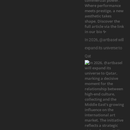
In 2026, @artbasel will
expand its universe to
Qat