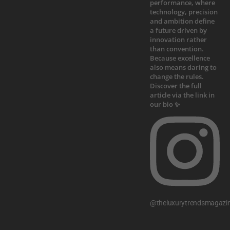
@theluxurytrendsmagazi