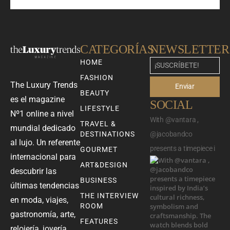
CATEGORÍAS
NEWSLETTER
HOME
FASHION
The Luxury Trends
Enviar
BEAUTY
es el magazine
SOCIAL
LIFESTYLE
Nº1 online a nivel
With @vantara ,
TRAVEL &
mundial dedicado
DESTINATIONS
@jacobandco
al lujo. Un referente
presents a timepiece i
GOURMET
internacional para
ART&DESIGN
descubrir las
BUSINESS
últimas tendencias
THE INTERVIEW
en moda, viajes,
ROOM
gastronomía, arte,
FEATURES
relojería, joyería,