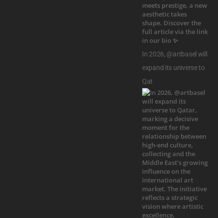
In 2026, @artbasel will
expand its universe to
Qat