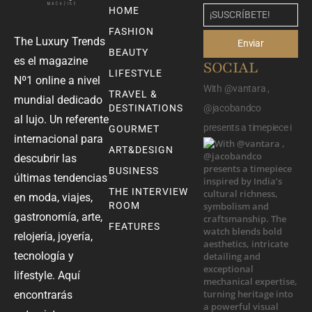
HOME
FASHION
The Luxury Trends
Enviar
BEAUTY
es el magazine
SOCIAL
LIFESTYLE
Nº1 online a nivel
With @vantara ,
TRAVEL &
mundial dedicado
DESTINATIONS
@jacobandco
al lujo. Un referente
presents a timepiece i
GOURMET
internacional para
ART&DESIGN
descubrir las
BUSINESS
últimas tendencias
THE INTERVIEW
en moda, viajes,
ROOM
gastronomía, arte,
FEATURES
relojería, joyería,
tecnología y
lifestyle. Aquí
encontrarás