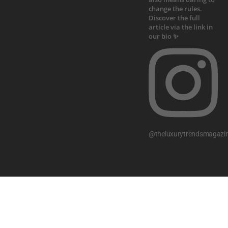
@theluxurytrendsmagazi