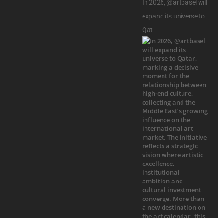
In 2026, @artbasel will
expand its universe to
Qat