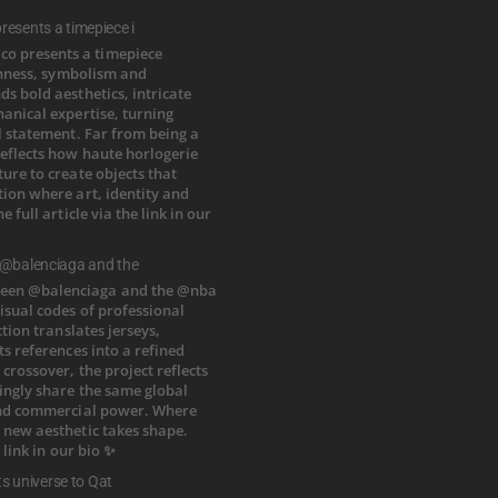
esents a timepiece i
 @balenciaga and the
ts universe to Qat