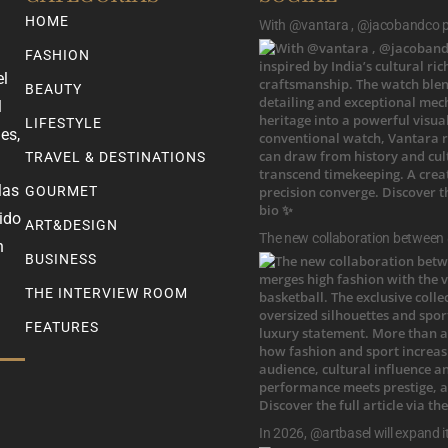
HOME
With @vantara , @jacobandco pr
FASHION
el
BEAUTY
l
LIFESTYLE
es,
TRAVEL & DESTINATIONS
las
GOURMET
ido
ART&DESIGN
The new collaboration between
n
BUSINESS
THE INTERVIEW ROOM
FEATURES
In 2026, @artbasel will expand i