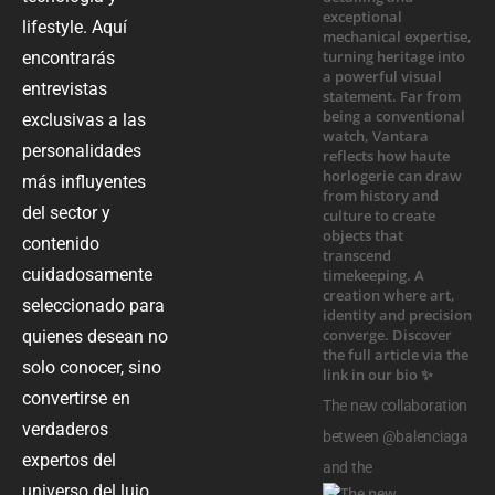
lifestyle. Aquí
encontrarás
entrevistas
exclusivas a las
personalidades
más influyentes
del sector y
contenido
cuidadosamente
seleccionado para
quienes desean no
solo conocer, sino
convertirse en
The new collaboration
verdaderos
between @balenciaga
expertos del
and the
universo del lujo.