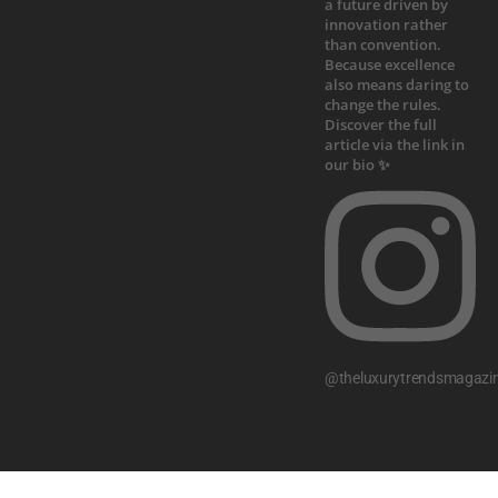
@theluxurytrendsmagazi