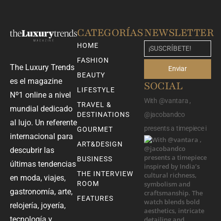
CATEGORÍAS
NEWSLETTER
HOME
FASHION
The Luxury Trends
Enviar
BEAUTY
es el magazine
SOCIAL
LIFESTYLE
Nº1 online a nivel
With @vantara ,
TRAVEL &
mundial dedicado
DESTINATIONS
@jacobandco
al lujo. Un referente
presents a timepiece i
GOURMET
internacional para
ART&DESIGN
descubrir las
BUSINESS
últimas tendencias
THE INTERVIEW
en moda, viajes,
ROOM
gastronomía, arte,
FEATURES
relojería, joyería,
tecnología y