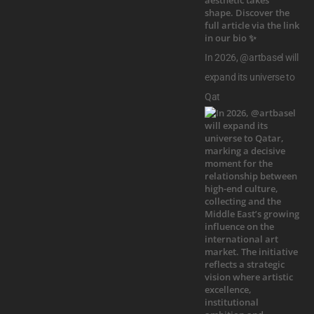
In 2026, @artbasel will
expand its universe to
Qat