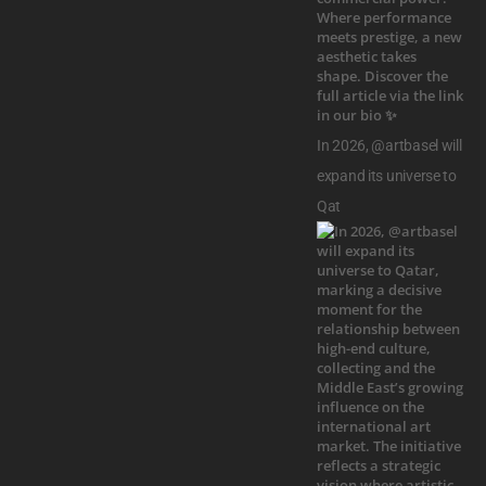
In 2026, @artbasel will
expand its universe to
Qat