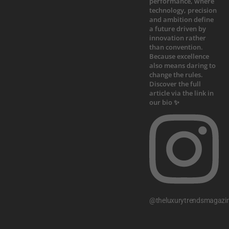
@theluxurytrendsmagazi