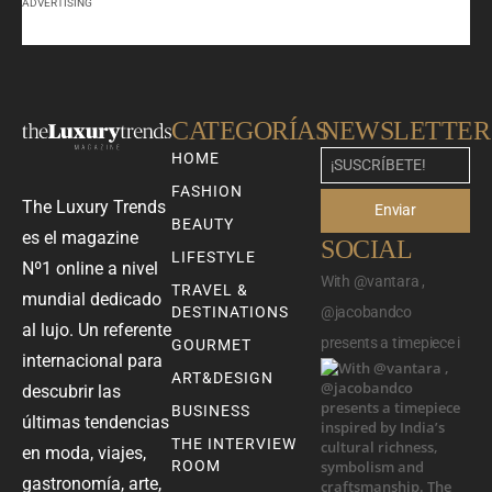
ADVERTISING
CATEGORÍAS
NEWSLETTER
HOME
FASHION
The Luxury Trends
Enviar
BEAUTY
es el magazine
SOCIAL
LIFESTYLE
Nº1 online a nivel
With @vantara ,
TRAVEL &
mundial dedicado
DESTINATIONS
@jacobandco
al lujo. Un referente
presents a timepiece i
GOURMET
internacional para
ART&DESIGN
descubrir las
BUSINESS
últimas tendencias
THE INTERVIEW
en moda, viajes,
ROOM
gastronomía, arte,