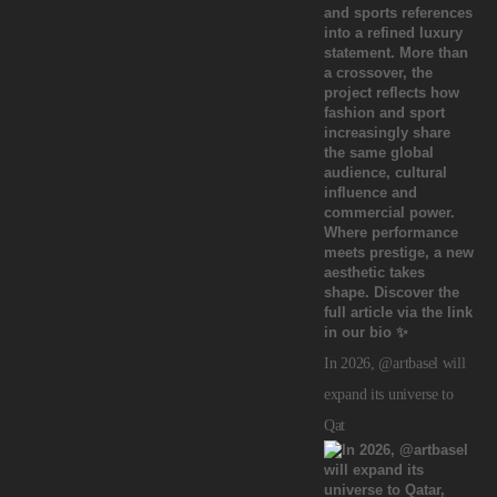
In 2026, @artbasel will
expand its universe to
Qat