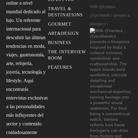
online a nivel
With @vantara ,
TRAVEL &
mundial dedicado al
DESTINATIONS
@jacobandco presents a
lujo. Un referente
timepiece i
GOURMET
internacional para
ART&DESIGN
descubrir las últimas
BUSINESS
tendencias en moda,
THE INTERVIEW
viajes, gastronomía,
ROOM
arte, relojería,
FEATURES
joyería, tecnología y
lifestyle. Aquí
encontrarás
entrevistas exclusivas
a las personalidades
más influyentes del
sector y contenido
cuidadosamente