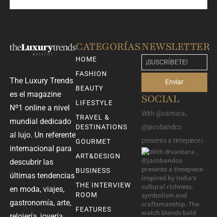
CATEGORÍAS
NEWSLETTER
HOME
FASHION
The Luxury Trends
Enviar
BEAUTY
es el magazine
SOCIAL
LIFESTYLE
Nº1 online a nivel
With @vantara ,
TRAVEL &
mundial dedicado
DESTINATIONS
@jacobandco
al lujo. Un referente
presents a timepiece i
GOURMET
internacional para
ART&DESIGN
descubrir las
BUSINESS
últimas tendencias
THE INTERVIEW
en moda, viajes,
ROOM
gastronomía, arte,
FEATURES
relojería, joyería,