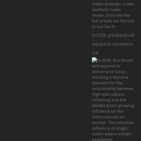
In 2026, @artbasel will
expand its universe to
Qat