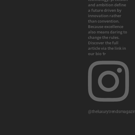
@theluxurytrendsmagazi