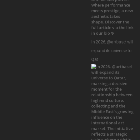
In 2026, @artbasel will
expand its universe to
Qat