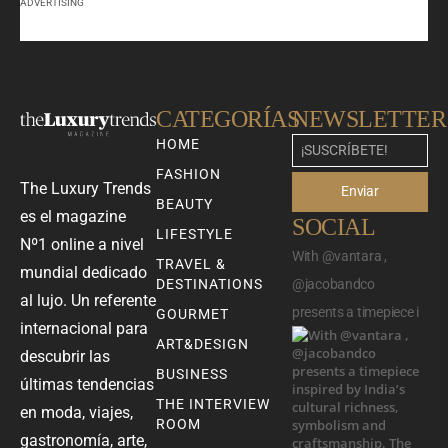
ADVERTISING
CATEGORÍAS
NEWSLETTER
HOME
FASHION
The Luxury Trends
Enviar
BEAUTY
es el magazine
SOCIAL
LIFESTYLE
Nº1 online a nivel
With @vantara ,
TRAVEL &
mundial dedicado
DESTINATIONS
@jacobandco
al lujo. Un referente
presents a timepiece i
GOURMET
internacional para
ART&DESIGN
descubrir las
BUSINESS
últimas tendencias
THE INTERVIEW
en moda, viajes,
ROOM
gastronomía, arte,