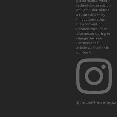
@theluxurytrendsmagazi