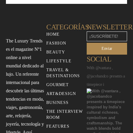
CATEGORÍAS
NEWSLETTER
HOME
The Luxury Trends
FASHION
Enviar
es el magazine Nº1
BEAUTY
online a nivel
SOCIAL
LIFESTYLE
mundial dedicado al
With @vantara ,
TRAVEL &
lujo. Un referente
DESTINATIONS
@jacobandco presents a
internacional para
timepiece i
GOURMET
descubrir las últimas
ART&DESIGN
tendencias en moda,
BUSINESS
viajes, gastronomía,
THE INTERVIEW
arte, relojería,
ROOM
joyería, tecnología y
FEATURES
lifestyle. Aquí