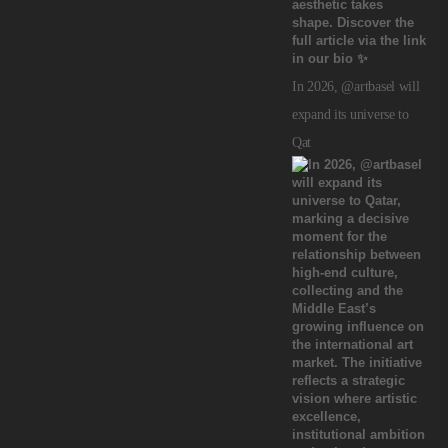
In 2026, @artbasel will
expand its universe to
Qat