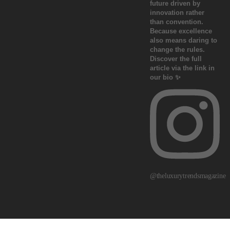
@theluxurytrendsmagazine