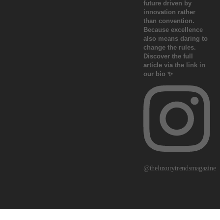
@theluxurytrendsmagazine