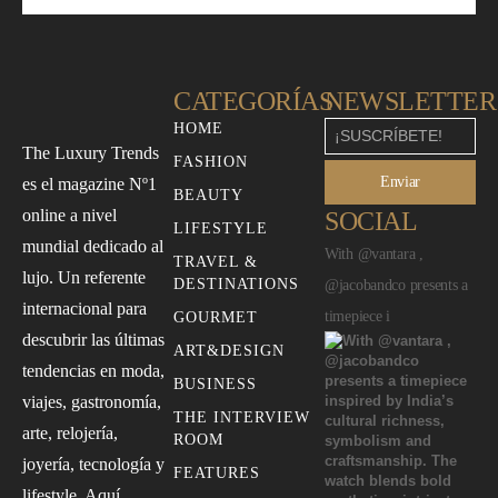
CATEGORÍAS
NEWSLETTER
HOME
The Luxury Trends
FASHION
Enviar
es el magazine Nº1
BEAUTY
online a nivel
SOCIAL
LIFESTYLE
mundial dedicado al
With @vantara ,
TRAVEL &
lujo. Un referente
DESTINATIONS
@jacobandco presents a
internacional para
timepiece i
GOURMET
descubrir las últimas
ART&DESIGN
tendencias en moda,
BUSINESS
viajes, gastronomía,
THE INTERVIEW
arte, relojería,
ROOM
joyería, tecnología y
FEATURES
lifestyle. Aquí