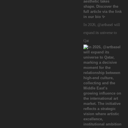
In 2026, @artbasel will
expand its universe to
Qat