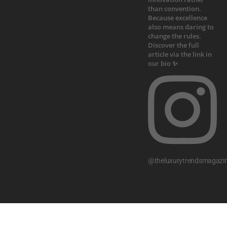
@theluxurytrendsmagazi