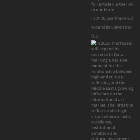
In 2026, @artbasel will
expand its universe to
Qat