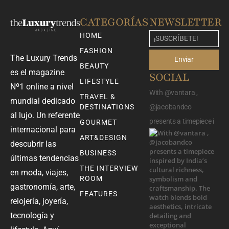
CATEGORÍAS
NEWSLETTER
HOME
FASHION
The Luxury Trends
Enviar
BEAUTY
es el magazine
SOCIAL
LIFESTYLE
Nº1 online a nivel
With @vantara ,
TRAVEL &
mundial dedicado
DESTINATIONS
@jacobandco
al lujo. Un referente
presents a timepiece i
GOURMET
internacional para
ART&DESIGN
descubrir las
BUSINESS
últimas tendencias
THE INTERVIEW
en moda, viajes,
ROOM
gastronomía, arte,
FEATURES
relojería, joyería,
tecnología y