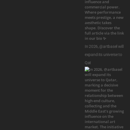
In 2026, @artbasel will
expand its universe to
Qat