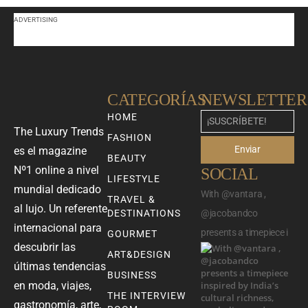
ADVERTISING
CATEGORÍAS
NEWSLETTER
HOME
The Luxury Trends
FASHION
Enviar
es el magazine
BEAUTY
Nº1 online a nivel
SOCIAL
LIFESTYLE
mundial dedicado
With @vantara ,
TRAVEL &
al lujo. Un referente
DESTINATIONS
@jacobandco
internacional para
presents a timepiece i
GOURMET
descubrir las
ART&DESIGN
últimas tendencias
BUSINESS
en moda, viajes,
THE INTERVIEW
gastronomía, arte,