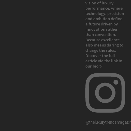
@theluxurytrendsmagazi