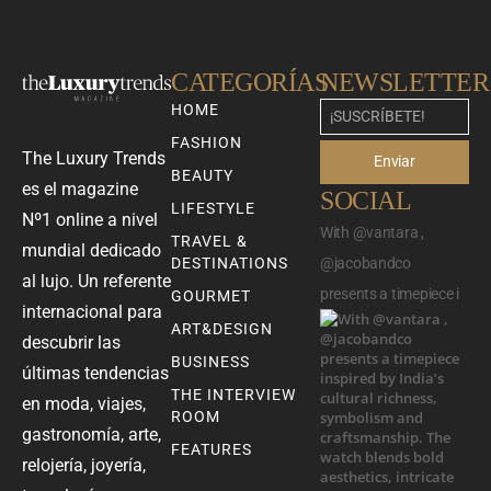
CATEGORÍAS
NEWSLETTER
HOME
FASHION
The Luxury Trends
Enviar
BEAUTY
es el magazine
SOCIAL
LIFESTYLE
Nº1 online a nivel
With @vantara ,
TRAVEL &
mundial dedicado
DESTINATIONS
@jacobandco
al lujo. Un referente
presents a timepiece i
GOURMET
internacional para
ART&DESIGN
descubrir las
BUSINESS
últimas tendencias
THE INTERVIEW
en moda, viajes,
ROOM
gastronomía, arte,
FEATURES
relojería, joyería,