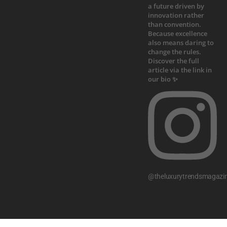
@theluxurytrendsmagazi