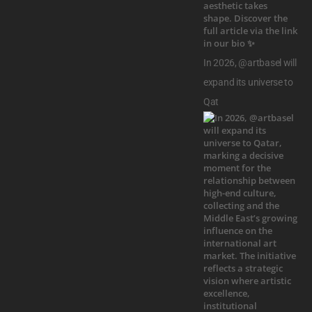
In 2026, @artbasel will
expand its universe to
Qat