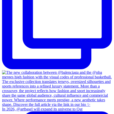
In 2026, @artbasel will expand its universe to Qat