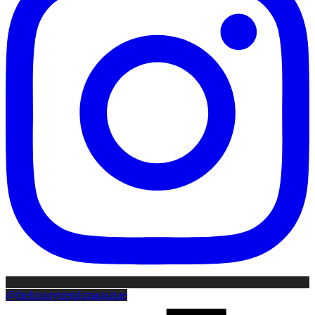
@theluxurytrendsmagazine