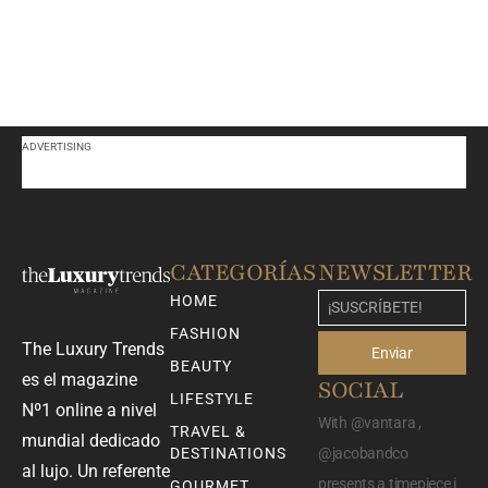
ADVERTISING
CATEGORÍAS
NEWSLETTER
HOME
FASHION
The Luxury Trends
Enviar
BEAUTY
es el magazine
SOCIAL
LIFESTYLE
Nº1 online a nivel
With @vantara ,
TRAVEL &
mundial dedicado
DESTINATIONS
@jacobandco
al lujo. Un referente
presents a timepiece i
GOURMET