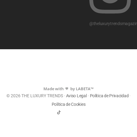
@theluxurytrendsmagazi
Made with
by LABETA™
💙
© 2026 THE LUXURY TRENDS ·
Aviso Legal
·
Política de Privacidad
·
Política de Cookies