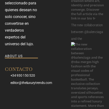
seleccionado para
quienes desean no
solo conocer, sino
convertirse en
The new collaboration
verdaderos
between @balenciaga
expertos del
and the
universo del lujo.
ABOUT US
CONTACTO
+34 930 150 520
editor@theluxurytrends.com