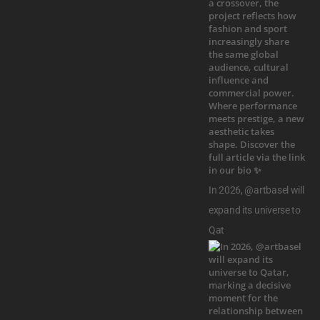
In 2026, @artbasel will
expand its universe to
Qat