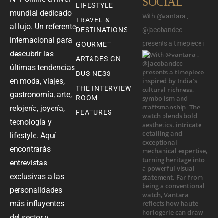
SOCIAL
LIFESTYLE
mundial dedicado
With @vantara ,
TRAVEL &
al lujo. Un referente
DESTINATIONS
@jacobandco
internacional para
presents a timepiece i
GOURMET
descubrir las
ART&DESIGN
últimas tendencias
BUSINESS
en moda, viajes,
THE INTERVIEW
gastronomía, arte,
ROOM
relojería, joyería,
FEATURES
tecnología y
lifestyle. Aquí
encontrarás
entrevistas
exclusivas a las
personalidades
más influyentes
del sector y