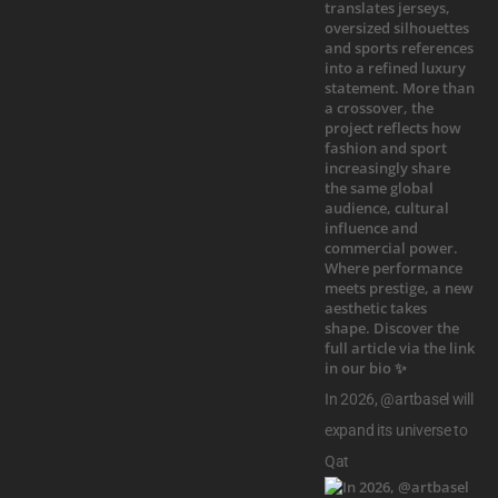
In 2026, @artbasel will
expand its universe to
Qat