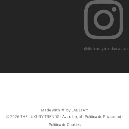
@theluxurytrendsmagazi
Made with
by LABETA™
💙
© 2026 THE LUXURY TRENDS ·
Aviso Legal
·
Política de Privacidad
·
Política de Cookies