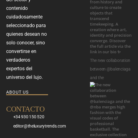
contenido
cuidadosamente
seleccionado para
quienes desean no
solo conocer, sino
convertirse en
verdaderos
The new collaboration
expertos del
between @balenciaga
universo del lujo.
and the
ABOUT US
CONTACTO
+34 930 150 520
editor@theluxurytrends.com