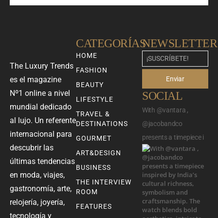
CATEGORÍAS
NEWSLETTER
HOME
The Luxury Trends
FASHION
Enviar
es el magazine
BEAUTY
Nº1 online a nivel
SOCIAL
LIFESTYLE
mundial dedicado
With @vantara ,
TRAVEL &
al lujo. Un referente
DESTINATIONS
@jacobandco
internacional para
presents a timepiece i
GOURMET
descubrir las
ART&DESIGN
últimas tendencias
BUSINESS
en moda, viajes,
THE INTERVIEW
gastronomía, arte,
ROOM
relojería, joyería,
FEATURES
tecnología y