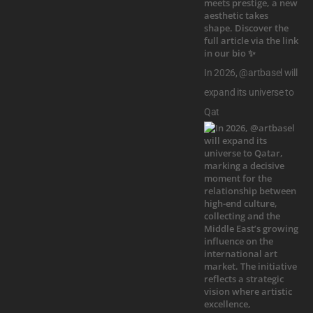
In 2026, @artbasel will
expand its universe to
Qat