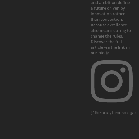
@theluxurytrendsmagazi