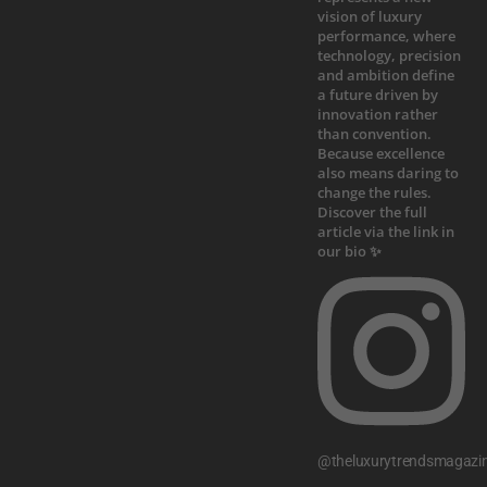
@theluxurytrendsmagazi