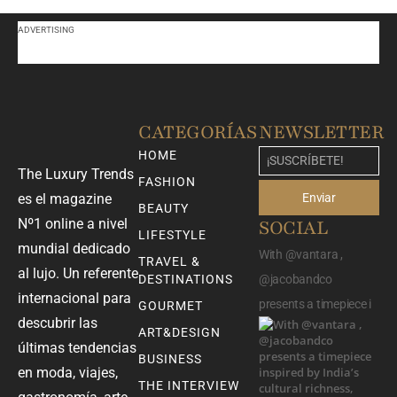
ADVERTISING
CATEGORÍAS
NEWSLETTER
HOME
The Luxury Trends
FASHION
Enviar
es el magazine
BEAUTY
Nº1 online a nivel
SOCIAL
LIFESTYLE
mundial dedicado
With @vantara ,
TRAVEL &
al lujo. Un referente
DESTINATIONS
@jacobandco
internacional para
presents a timepiece i
GOURMET
descubrir las
ART&DESIGN
últimas tendencias
BUSINESS
en moda, viajes,
THE INTERVIEW