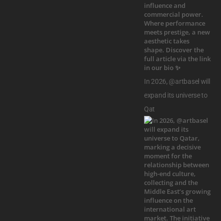
In 2026, @artbasel will
expand its universe to
Qat