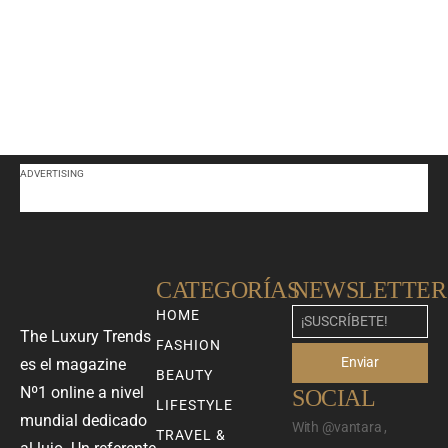
ADVERTISING
CATEGORÍAS
NEWSLETTER
HOME
The Luxury Trends
FASHION
Enviar
es el magazine
BEAUTY
Nº1 online a nivel
SOCIAL
LIFESTYLE
mundial dedicado
With @vantara ,
TRAVEL &