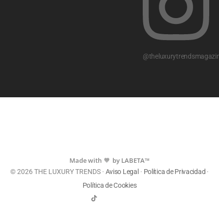
@theluxurytrendsmagazi
Made with
by LABETA™
💙
© 2026 THE LUXURY TRENDS ·
Aviso Legal
·
Política de Privacidad
·
Política de Cookies