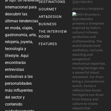
al lujo. Un referente
DESTINATIONS
@jacobandco
internacional para
presents a timepiece i
GOURMET
descubrir las
ART&DESIGN
últimas tendencias
BUSINESS
en moda, viajes,
THE INTERVIEW
gastronomía, arte,
ROOM
relojería, joyería,
FEATURES
tecnología y
lifestyle. Aquí
encontrarás
entrevistas
exclusivas a las
personalidades
más influyentes
del sector y
contenido