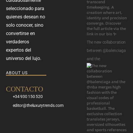
cuidadosamente
seleccionado para
quienes desean no
solo conocer, sino
convertirse en
verdaderos
The new collaboration
expertos del
between @balenciaga
universo del lujo.
and the
ABOUT US
CONTACTO
+34 930 150 520
editor@theluxurytrends.com