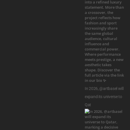
In 2026, @artbasel will
expand its universe to
Qat