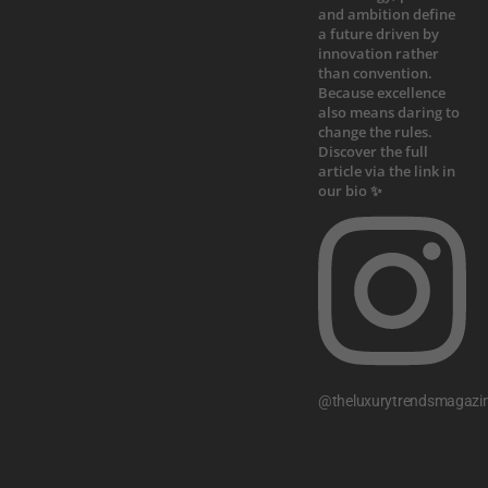
@theluxurytrendsmagazi