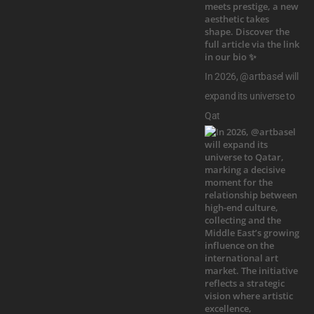
In 2026, @artbasel will
expand its universe to
Qat