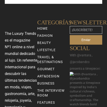
CATEGORÍAS
NEWSLETTER
HOME
The Luxury Trends
FASHION
Enviar
es el magazine
BEAUTY
Nº1 online a nivel
SOCIAL
LIFESTYLE
mundial dedicado
With @vantara ,
TRAVEL &
al lujo. Un referente
DESTINATIONS
@jacobandco
internacional para
presents a timepiece i
GOURMET
descubrir las
ART&DESIGN
últimas tendencias
BUSINESS
en moda, viajes,
THE INTERVIEW
gastronomía, arte,
ROOM
relojería, joyería,
FEATURES