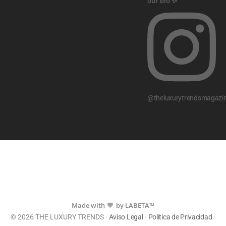
@theluxurytrendsmagazi
Made with
by LABETA™
💙
© 2026 THE LUXURY TRENDS ·
Aviso Legal
·
Política de Privacidad
·