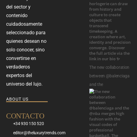
del sector y
contenido
cuidadosamente
seleccionado para
quienes desean no
solo conocer, sino
convertirse en
verdaderos
The new collaboration
expertos del
between @balenciaga
universo del lujo.
and the
ABOUT US
CONTACTO
+34 930 150 520
editor@theluxurytrends.com