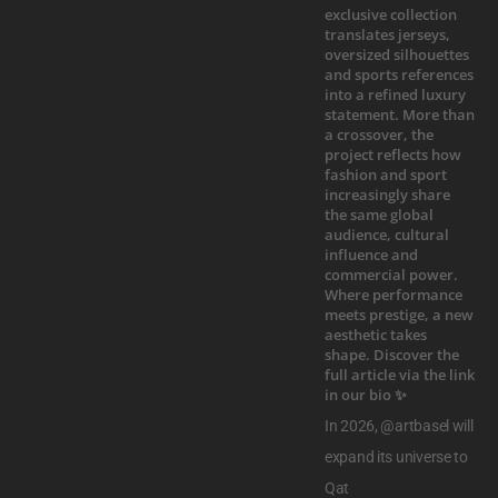
In 2026, @artbasel will
expand its universe to
Qat