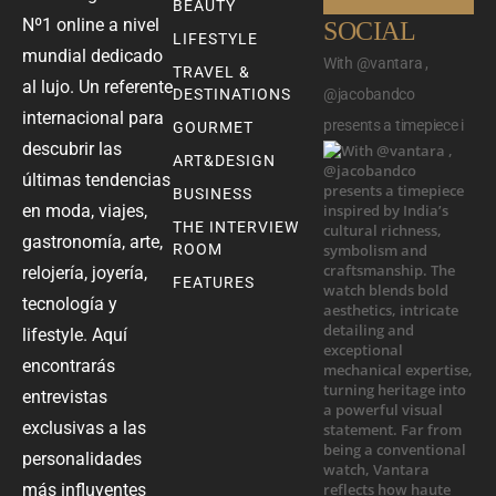
BEAUTY
Nº1 online a nivel
SOCIAL
LIFESTYLE
mundial dedicado
With @vantara ,
TRAVEL &
al lujo. Un referente
DESTINATIONS
@jacobandco
internacional para
presents a timepiece i
GOURMET
descubrir las
ART&DESIGN
últimas tendencias
BUSINESS
en moda, viajes,
THE INTERVIEW
gastronomía, arte,
ROOM
relojería, joyería,
FEATURES
tecnología y
lifestyle. Aquí
encontrarás
entrevistas
exclusivas a las
personalidades
más influyentes