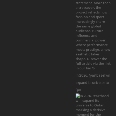
In 2026, @artbasel will
expand its universe to
Qat