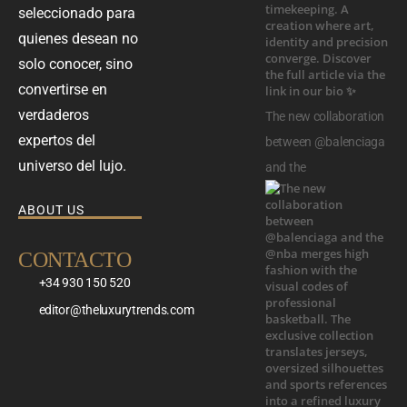
seleccionado para
quienes desean no
solo conocer, sino
convertirse en
verdaderos
The new collaboration
expertos del
between @balenciaga
universo del lujo.
and the
ABOUT US
CONTACTO
+34 930 150 520
editor@theluxurytrends.com