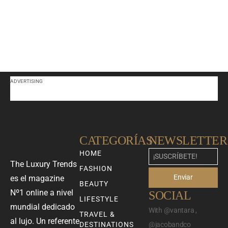
ADVERTISING
CATEGORÍAS
NEWSLETTER
HOME
The Luxury Trends
FASHION
Enviar
es el magazine
BEAUTY
Nº1 online a nivel
SOCIAL
LIFESTYLE
mundial dedicado
With @vantara ,
TRAVEL &
al lujo. Un referente
DESTINATIONS
@jacobandco