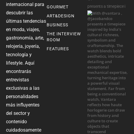
internacional para
presents a timepiece i
GOURMET
descubrir las
ART&DESIGN
últimas tendencias
BUSINESS
en moda, viajes,
THE INTERVIEW
gastronomía, arte,
ROOM
relojería, joyería,
FEATURES
tecnología y
lifestyle. Aquí
encontrarás
entrevistas
exclusivas a las
personalidades
más influyentes
del sector y
contenido
cuidadosamente