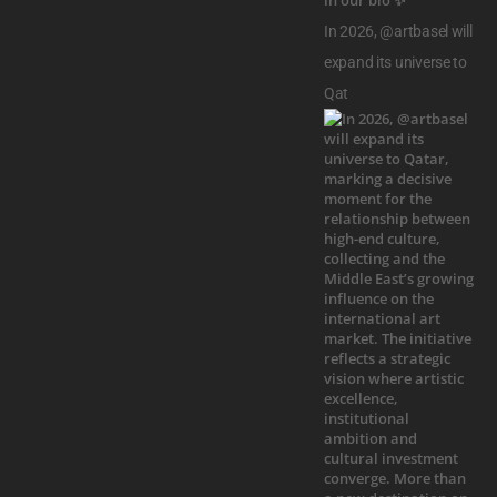
In 2026, @artbasel will
expand its universe to
Qat