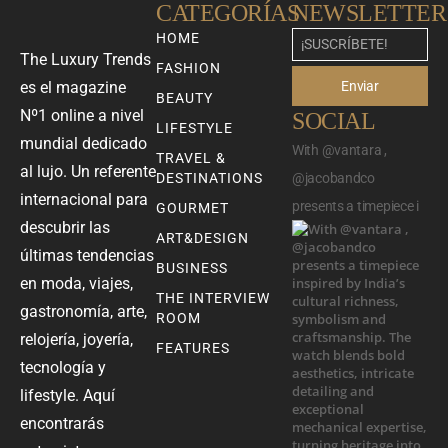
CATEGORÍAS
NEWSLETTER
HOME
The Luxury Trends
FASHION
Enviar
es el magazine
BEAUTY
Nº1 online a nivel
SOCIAL
LIFESTYLE
mundial dedicado
With @vantara ,
TRAVEL &
al lujo. Un referente
DESTINATIONS
@jacobandco
internacional para
presents a timepiece i
GOURMET
descubrir las
ART&DESIGN
últimas tendencias
BUSINESS
en moda, viajes,
THE INTERVIEW
gastronomía, arte,
ROOM
relojería, joyería,
FEATURES
tecnología y
lifestyle. Aquí
encontrarás