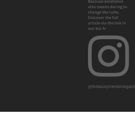
@theluxurytrendsmagazi