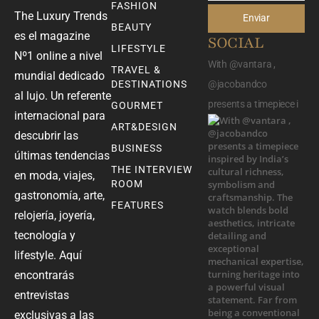
FASHION
The Luxury Trends
Enviar
BEAUTY
es el magazine
SOCIAL
LIFESTYLE
Nº1 online a nivel
With @vantara ,
TRAVEL &
mundial dedicado
DESTINATIONS
@jacobandco
al lujo. Un referente
presents a timepiece i
GOURMET
internacional para
ART&DESIGN
descubrir las
BUSINESS
últimas tendencias
THE INTERVIEW
en moda, viajes,
ROOM
gastronomía, arte,
FEATURES
relojería, joyería,
tecnología y
lifestyle. Aquí
encontrarás
entrevistas
exclusivas a las