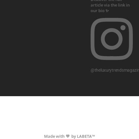
@theluxurytrendsmagazi
Made with
by LABETA™
💙