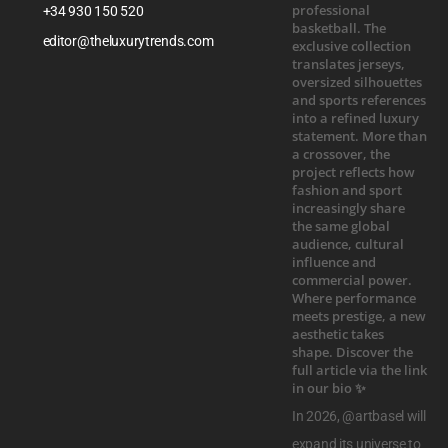
+34 930 150 520
editor@theluxurytrends.com
In 2026, @artbasel will
expand its universe to