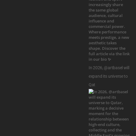
In 2026, @artbasel will
expand its universe to
Qat