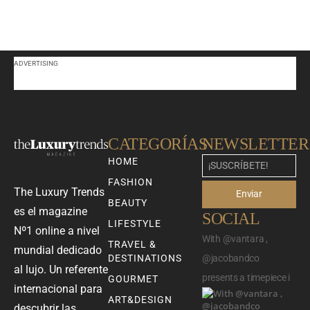
ADVERTISING
CATEGORÍAS
NEWSLETTER
HOME
FASHION
The Luxury Trends
Enviar
BEAUTY
es el magazine
SOCIAL
LIFESTYLE
Nº1 online a nivel
With @vantara ,
TRAVEL &
mundial dedicado
DESTINATIONS
@jacobandco
al lujo. Un referente
presents a timepiece i
GOURMET
internacional para
ART&DESIGN
descubrir las