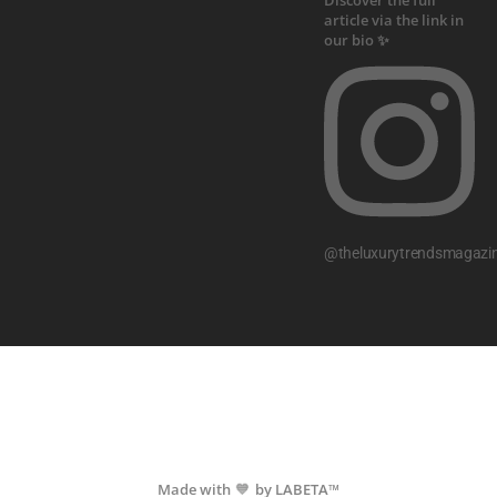
@theluxurytrendsmagazi
Made with
by LABETA™
💙