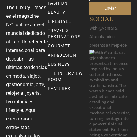
FASHION
The Luxury Trends
Enviar
BEAUTY
es el magazine
SOCIAL
LIFESTYLE
Nº1 online a nivel
With @vantara ,
TRAVEL &
mundial dedicado
DESTINATIONS
@jacobandco
al lujo. Un referente
presents a timepiece i
GOURMET
internacional para
ART&DESIGN
descubrir las
BUSINESS
últimas tendencias
THE INTERVIEW
en moda, viajes,
ROOM
gastronomía, arte,
FEATURES
relojería, joyería,
tecnología y
lifestyle. Aquí
encontrarás
entrevistas
exclusivas a las