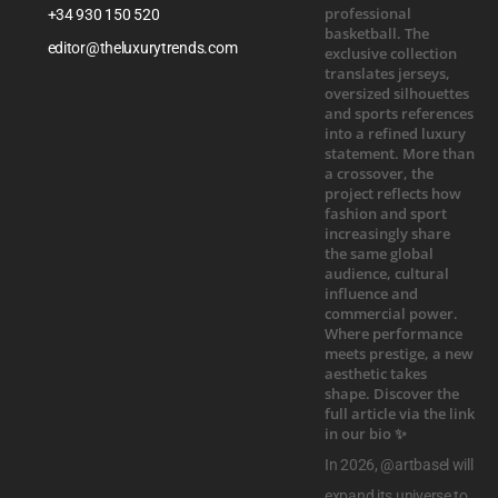
+34 930 150 520
editor@theluxurytrends.com
In 2026, @artbasel will
expand its universe to