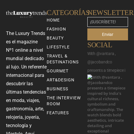
CATEGORÍAS
NEWSLETTER
HOME
FASHION
The Luxury Trends
Enviar
BEAUTY
es el magazine
SOCIAL
LIFESTYLE
Nº1 online a nivel
With @vantara ,
TRAVEL &
mundial dedicado
DESTINATIONS
@jacobandco
al lujo. Un referente
presents a timepiece i
GOURMET
internacional para
ART&DESIGN
descubrir las
BUSINESS
últimas tendencias
THE INTERVIEW
en moda, viajes,
ROOM
gastronomía, arte,
FEATURES
relojería, joyería,
tecnología y
lifestyle. Aquí