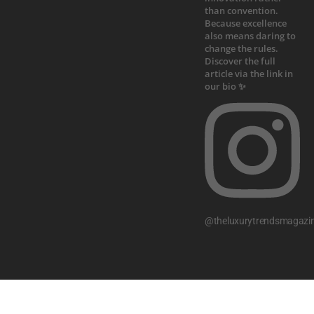
@theluxurytrendsmagazi