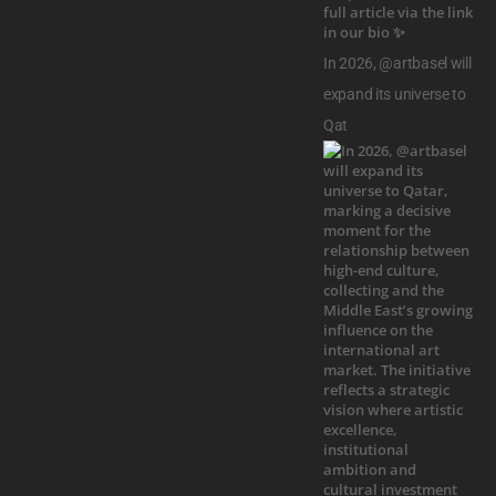
In 2026, @artbasel will
expand its universe to
Qat