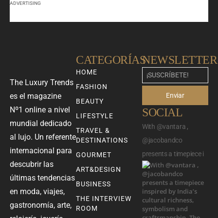
ADVERTISING
CATEGORÍAS
NEWSLETTER
HOME
The Luxury Trends
FASHION
Enviar
es el magazine
BEAUTY
Nº1 online a nivel
SOCIAL
LIFESTYLE
mundial dedicado
With @vantara ,
TRAVEL &
al lujo. Un referente
DESTINATIONS
@jacobandco
internacional para
presents a timepiece i
GOURMET
descubrir las
ART&DESIGN
últimas tendencias
BUSINESS
en moda, viajes,
THE INTERVIEW
gastronomía, arte,
ROOM