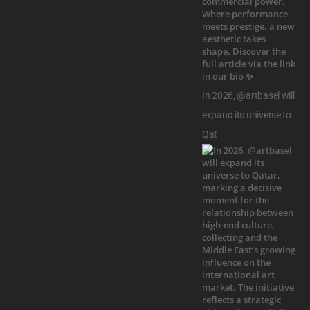
In 2026, @artbasel will
expand its universe to
Qat