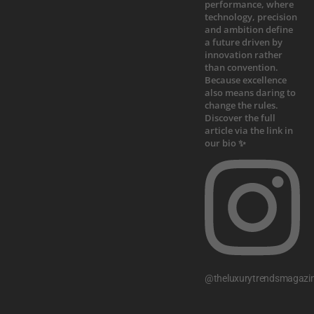
@theluxurytrendsmagazi