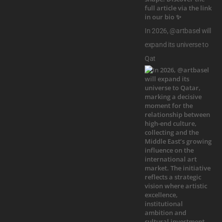
In 2026, @artbasel will
expand its universe to
Qat