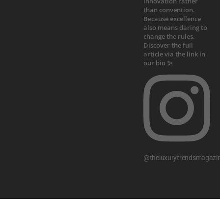
@theluxurytrendsmagazi