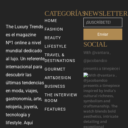
CATEGORÍAS
NEWSLETTER
HOME
The Luxury Trends
FASHION
Enviar
es el magazine
BEAUTY
Nº1 online a nivel
SOCIAL
LIFESTYLE
mundial dedicado
With @vantara ,
TRAVEL &
al lujo. Un referente
DESTINATIONS
@jacobandco
internacional para
presents a timepiece i
GOURMET
descubrir las
ART&DESIGN
últimas tendencias
BUSINESS
en moda, viajes,
THE INTERVIEW
gastronomía, arte,
ROOM
relojería, joyería,
FEATURES
tecnología y
lifestyle. Aquí