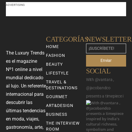
ADVERTISING
CATEGORÍAS
NEWSLETTER
HOME
The Luxury Trends
FASHION
Enviar
es el magazine
BEAUTY
Nº1 online a nivel
SOCIAL
LIFESTYLE
mundial dedicado
With @vantara ,
TRAVEL &
al lujo. Un referente
DESTINATIONS
@jacobandco
internacional para
presents a timepiece i
GOURMET
descubrir las
ART&DESIGN
últimas tendencias
BUSINESS
en moda, viajes,
THE INTERVIEW
gastronomía, arte,
ROOM