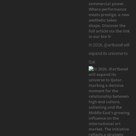
In 2026, @artbasel will
expand its universe to
Qat