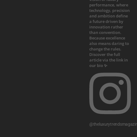
@theluxurytrendsmagazi