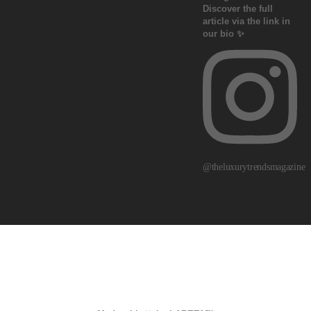
@theluxurytrendsmagazine