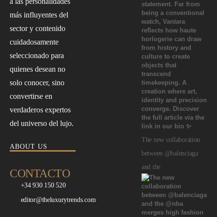
a las personalidades
más influyentes del
sector y contenido
cuidadosamente
seleccionado para
quienes desean no
solo conocer, sino
convertirse en
verdaderos expertos
del universo del lujo.
The new collaboration
ABOUT US
between @balenciaga
and the
CONTACTO
+34 930 150 520
editor@theluxurytrends.com