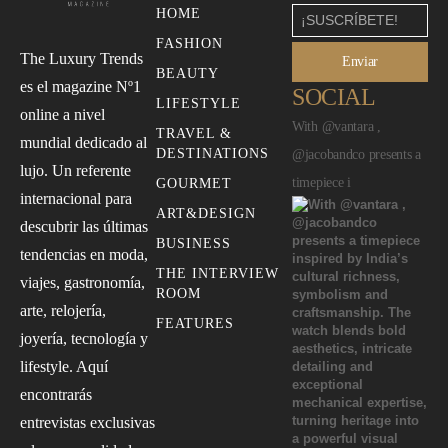
HOME
FASHION
The Luxury Trends
Enviar
BEAUTY
es el magazine Nº1
SOCIAL
LIFESTYLE
online a nivel
With @vantara ,
TRAVEL &
mundial dedicado al
DESTINATIONS
@jacobandco presents a
lujo. Un referente
timepiece i
GOURMET
internacional para
ART&DESIGN
descubrir las últimas
BUSINESS
tendencias en moda,
THE INTERVIEW
viajes, gastronomía,
ROOM
arte, relojería,
FEATURES
joyería, tecnología y
lifestyle. Aquí
encontrarás
entrevistas exclusivas