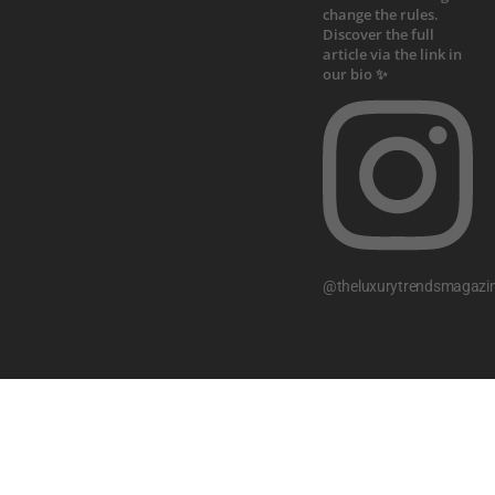
@theluxurytrendsmagazi