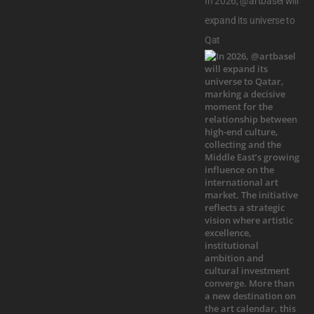
In 2026, @artbasel will
expand its universe to
Qat