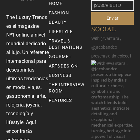
HOME
FASHION
The Luxury Trends
Enviar
BEAUTY
es el magazine
SOCIAL
LIFESTYLE
Nº1 online a nivel
With @vantara ,
TRAVEL &
mundial dedicado
DESTINATIONS
@jacobandco
al lujo. Un referente
presents a timepiece i
GOURMET
internacional para
ART&DESIGN
descubrir las
BUSINESS
últimas tendencias
THE INTERVIEW
en moda, viajes,
ROOM
gastronomía, arte,
FEATURES
relojería, joyería,
tecnología y
lifestyle. Aquí
encontrarás
entrevistas