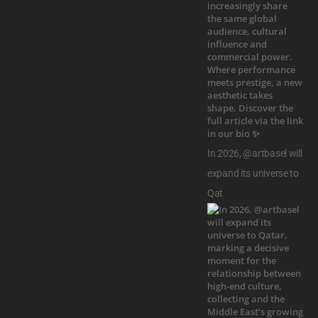
In 2026, @artbasel will
expand its universe to
Qat