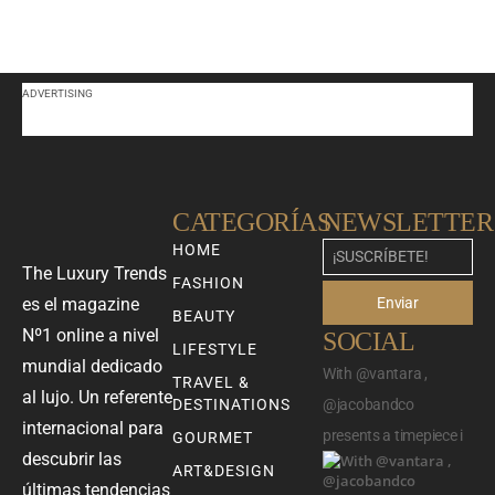
ADVERTISING
CATEGORÍAS
NEWSLETTER
HOME
The Luxury Trends
FASHION
Enviar
es el magazine
BEAUTY
Nº1 online a nivel
SOCIAL
LIFESTYLE
mundial dedicado
With @vantara ,
TRAVEL &
al lujo. Un referente
DESTINATIONS
@jacobandco
internacional para
presents a timepiece i
GOURMET
descubrir las
ART&DESIGN
últimas tendencias