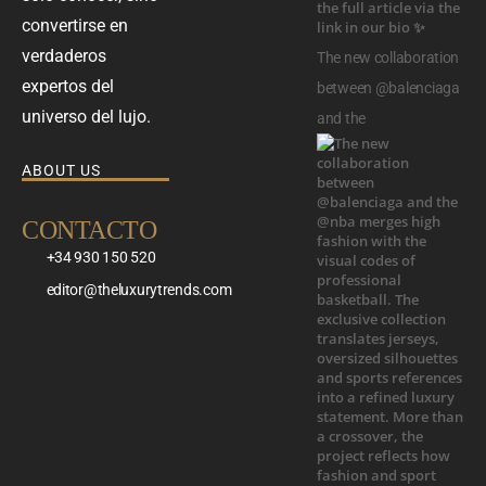
convertirse en
verdaderos
The new collaboration
expertos del
between @balenciaga
universo del lujo.
and the
ABOUT US
CONTACTO
+34 930 150 520
editor@theluxurytrends.com