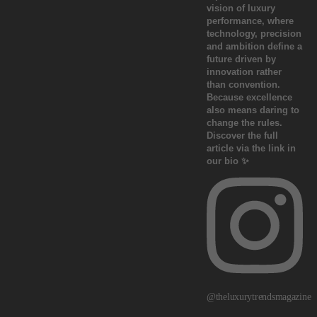
@theluxurytrendsmagazine