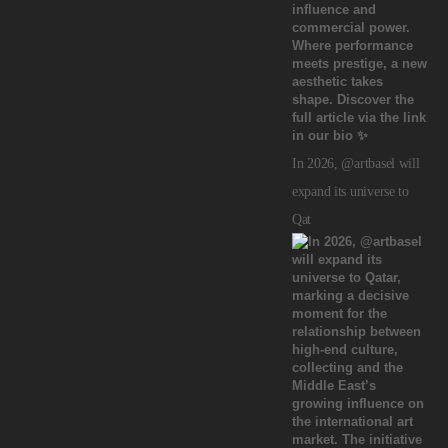
In 2026, @artbasel will
expand its universe to
Qat