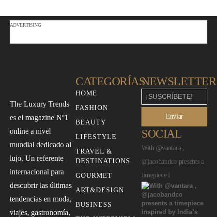
ADVERTISING
CATEGORÍAS
NEWSLETTER
HOME
The Luxury Trends
FASHION
Enviar
es el magazine Nº1
BEAUTY
online a nivel
SOCIAL
LIFESTYLE
mundial dedicado al
With @vantara ,
TRAVEL &
lujo. Un referente
DESTINATIONS
@jacobandco presents a
internacional para
timepiece i
GOURMET
descubrir las últimas
ART&DESIGN
tendencias en moda,
BUSINESS
viajes, gastronomía,