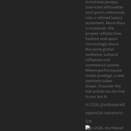
In 2026, @artbasel will
expand its universe to
Qat