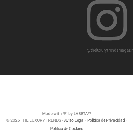
@theluxurytrendsmagazi
Made with
by LABETA™
💙
© 2026 THE LUXURY TRENDS ·
Aviso Legal
·
Política de Privacidad
·
Política de Cookies