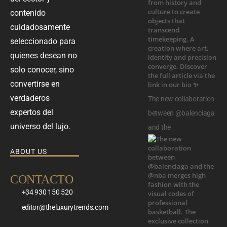
contenido
cuidadosamente
seleccionado para
quienes desean no
solo conocer, sino
convertirse en
verdaderos
The new collaboration
expertos del
between @balenciaga
universo del lujo.
and the
ABOUT US
CONTACTO
+34 930 150 520
editor@theluxurytrends.com