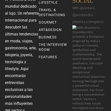
SOCIAL
LIFESTYLE
mundial dedicado
With @vantara ,
TRAVEL &
al lujo. Un referente
DESTINATIONS
@jacobandco
internacional para
presents a timepiece i
GOURMET
descubrir las
ART&DESIGN
últimas tendencias
BUSINESS
en moda, viajes,
THE INTERVIEW
gastronomía, arte,
ROOM
relojería, joyería,
FEATURES
tecnología y
lifestyle. Aquí
encontrarás
entrevistas
exclusivas a las
personalidades
más influyentes
del sector y